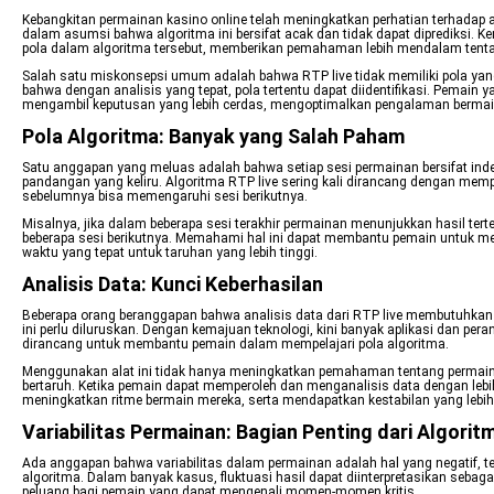
Kebangkitan permainan kasino online telah meningkatkan perhatian terhadap al
dalam asumsi bahwa algoritma ini bersifat acak dan tidak dapat diprediksi. 
pola dalam algoritma tersebut, memberikan pemahaman lebih mendalam tentan
Salah satu miskonsepsi umum adalah bahwa RTP live tidak memiliki pola yan
bahwa dengan analisis yang tepat, pola tertentu dapat diidentifikasi. Pemain
mengambil keputusan yang lebih cerdas, mengoptimalkan pengalaman berma
Pola Algoritma: Banyak yang Salah Paham
Satu anggapan yang meluas adalah bahwa setiap sesi permainan bersifat inde
pandangan yang keliru. Algoritma RTP live sering kali dirancang dengan memp
sebelumnya bisa memengaruhi sesi berikutnya.
Misalnya, jika dalam beberapa sesi terakhir permainan menunjukkan hasil te
beberapa sesi berikutnya. Memahami hal ini dapat membantu pemain untuk m
waktu yang tepat untuk taruhan yang lebih tinggi.
Analisis Data: Kunci Keberhasilan
Beberapa orang beranggapan bahwa analisis data dari RTP live membutuhka
ini perlu diluruskan. Dengan kemajuan teknologi, kini banyak aplikasi dan per
dirancang untuk membantu pemain dalam mempelajari pola algoritma.
Menggunakan alat ini tidak hanya meningkatkan pemahaman tentang permainan
bertaruh. Ketika pemain dapat memperoleh dan menganalisis data dengan lebi
meningkatkan ritme bermain mereka, serta mendapatkan kestabilan yang lebih 
Variabilitas Permainan: Bagian Penting dari Algorit
Ada anggapan bahwa variabilitas dalam permainan adalah hal yang negatif, t
algoritma. Dalam banyak kasus, fluktuasi hasil dapat diinterpretasikan sebag
peluang bagi pemain yang dapat mengenali momen-momen kritis.