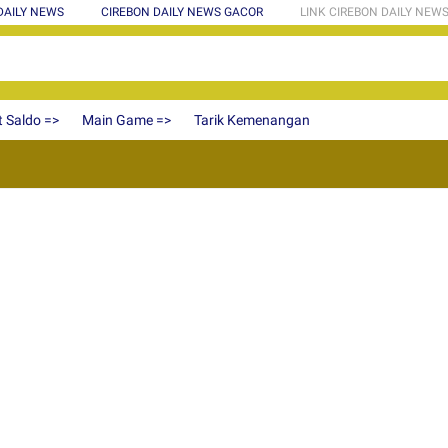
DAILY NEWS
CIREBON DAILY NEWS GACOR
LINK CIREBON DAILY NEW
t Saldo =>
Main Game =>
Tarik Kemenangan