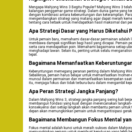
Mengapa Mahjong Wins 3 Begitu Populer? Mahjong Wins 3 telah 
kalangan penggemar game strategi. Dalam dunia game yang t
dengan kombinasi antara keberuntungan dan keterampilan. Para
mengembangkan strategi yang matang agar dapat meraih kemena
tentang cara terbaik untuk mendapatkan hasil maksimal dari p
Apa Strategi Dasar yang Harus Diketahui 
Untuk pemain baru, memahami dasar-dasar permainan adalah 
membawa dampak signifikan bagi hasil yang dicapai. Pemain p
serta cara mendapatkan poin. Memahami bagaimana setiap ubi
menghadapi lawan. Selain itu, penting untuk selalu menganal
tepat.
Bagaimana Memanfaatkan Keberuntungan
Keberuntungan memegang peranan penting dalam Mahjong Wins
Sebaliknya, pemain harus belajar untuk memanfaatkan momen-
muncul dalam permainan dan memanfaatkan kesempatan saat u
itu, menjaga fokus dan tidak terburu-buru dalam mengambil k
Apa Peran Strategi Jangka Panjang?
Dalam Mahjong Wins 3, strategi jangka panjang sering kali berp
membangun fondasi yang kuat dengan merencanakan langkah-l
konsekuensi dari setiap langkah akan membantu pemain untuk t
depan akan memungkinkan pemain untuk mengantisipasi gerak
Bagaimana Membangun Fokus Mental yan
Fokus mental adalah kunci untuk meraih sukses dalam Mahjong
memungkinkan pemain untuk membuat keputusan yang lebih baik