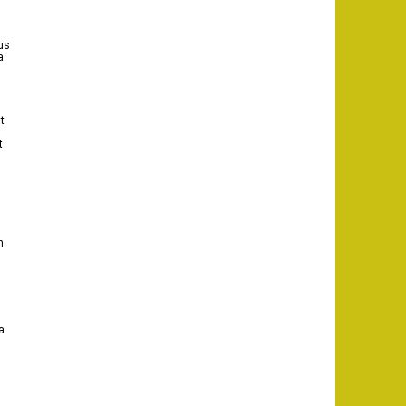
us
a
t
t
n
a